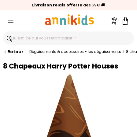
🥇
Livraison relais offerte
Palmarès Capital 2025 :
⭐⭐⭐⭐⭐
4,6/5
(24 000 avis clients)
Annikids N°1
dès 59€
🚚
Compte
Pani
Retour
>
Déguisements & accessoires - les déguisements
8 cha
8 Chapeaux Harry Potter Houses