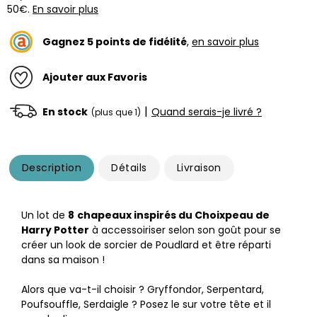
50€.
En savoir plus
Gagnez
5
points de fidélité
,
en savoir plus
Ajouter aux Favoris
|
En stock
Quand serais-je livré ?
(plus que 1)
Description
Détails
Livraison
Un lot de
8
chapeaux inspirés du Choixpeau de
Harry Potter
à accessoiriser selon son goût pour se
créer un look de sorcier de Poudlard et être réparti
dans sa maison !
Alors que va-t-il choisir ? Gryffondor, Serpentard,
Poufsouffle, Serdaigle ? Posez le sur votre tête et il