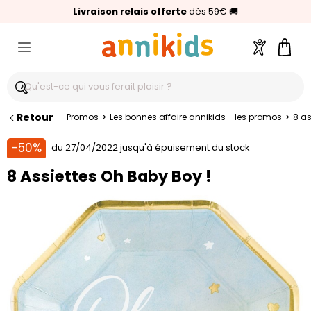
🥇
Livraison relais offerte
Palmarès Capital 2025 :
⭐⭐⭐⭐⭐
4,6/5
(24 000 avis clients)
Annikids N°1
dès 59€
🚚
Compte
Pani
Retour
>
>
Promos
Les bonnes affaire annikids - les promos
8 as
-50%
du 27/04/2022 jusqu'à épuisement du stock
8 Assiettes Oh Baby Boy !