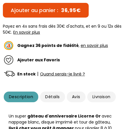
Ajouter au panier :
36,95€
Payez en 4x sans frais dès 30€ d'achats, et en 9 ou 12x dès
50€.
En savoir plus
Gagnez
36
points de fidélité
,
en savoir plus
Ajouter aux Favoris
|
En stock
Quand serais-je livré ?
Description
Détails
Avis
Livraison
Un super
gâteau d'anniversaire Licorne Or
avec
nappage blanc, disque imprimé et tour de gâteau,
livré chez vous prêt à manger
pour régaler 8 à 10