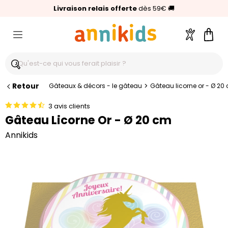
🥇
Livraison relais offerte
Palmarès Capital 2025 :
⭐⭐⭐⭐⭐
4,6/5
(24 000 avis clients)
Annikids N°1
dès 59€
🚚
Compte
Pani
Retour
>
Gâteaux & décors - le gâteau
Gâteau licorne or - Ø 20
3 avis clients
Gâteau Licorne Or - Ø 20 cm
Annikids