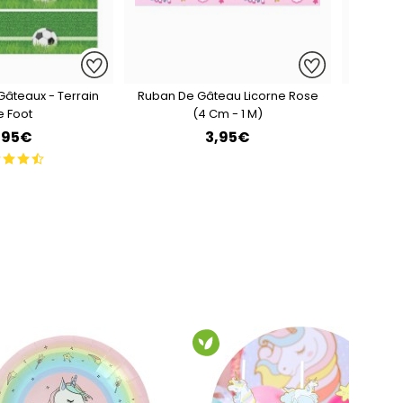
Gâteaux - Terrain
Ruban De Gâteau Licorne Rose
Contou
e Foot
(4 Cm - 1 M)
,95€
3,95€