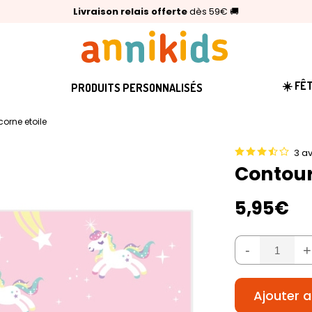
🥇
Livraison relais offerte
Palmarès Capital 2025 :
⭐⭐⭐⭐⭐
4,6/5
(24 000 avis clients)
Annikids N°1
dès 59€
🚚
☀️ FÊ
PRODUITS PERSONNALISÉS
orne etoile
3 av
Contour
5,95€
-
+
Ajouter a