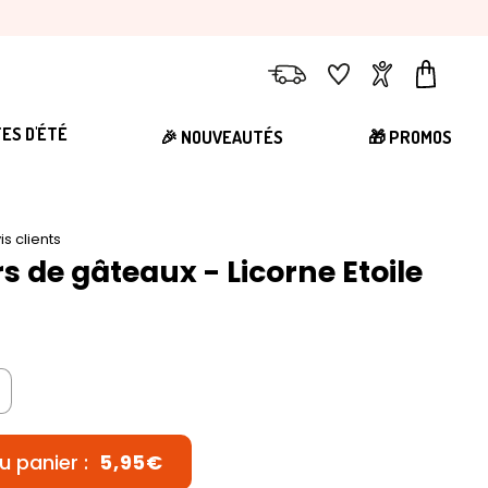
Livraison
Favoris
Compte
Panier
TES D'ÉTÉ
🎉 NOUVEAUTÉS
🎁 PROMOS
is clients
s de gâteaux - Licorne Etoile
u panier :
5,95€