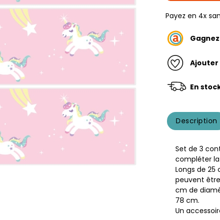
Payez en 4x san
Gagne
Ajouter
En stoc
Description
Set de 3 con
compléter la
Longs de 25
peuvent être
cm de diamèt
78 cm.
Un accessoire