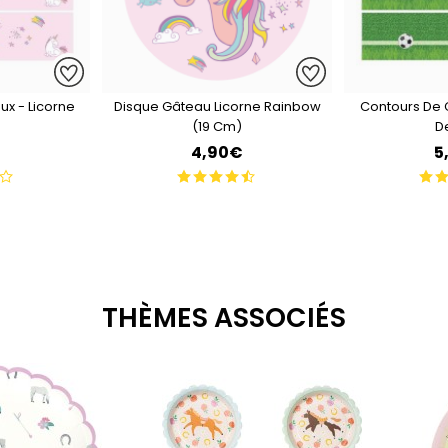
x - Licorne
Disque Gâteau Licorne Rainbow
Contours De 
(19 Cm)
D
4,90€
5
THÈMES ASSOCIÉS