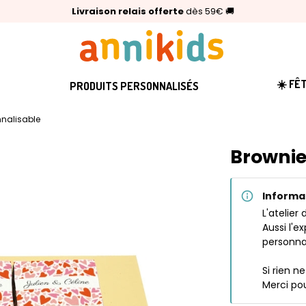
🥇
Livraison relais offerte
Palmarès Capital 2025 :
⭐⭐⭐⭐⭐
4,6/5
(24 000 avis clients)
Annikids N°1
dès 59€
🚚
☀️ FÊ
PRODUITS PERSONNALISÉS
nnalisable
Brownie
Informa
L'atelier
Aussi l'
personna
Si rien n
Merci pou