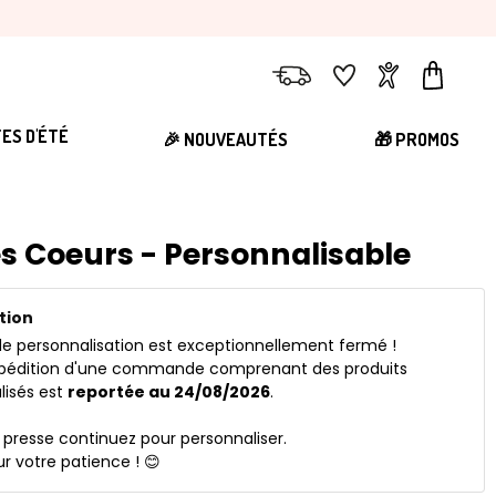
Livraison
Favoris
Compte
Panier
TES D'ÉTÉ
🎉 NOUVEAUTÉS
🎁 PROMOS
s Coeurs - Personnalisable
tion
 de personnalisation est exceptionnellement fermé !
expédition d'une commande comprenant des produits
lisés est
reportée au 24/08/2026
.
e presse continuez pour personnaliser.
r votre patience ! 😊