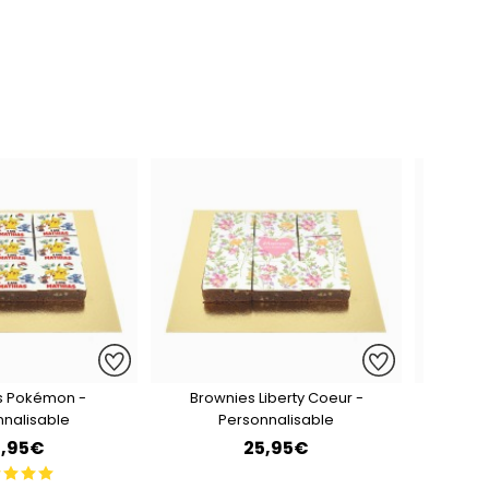
s Pokémon -
Brownies Liberty Coeur -
Brown
nnalisable
Personnalisable
5,95€
25,95€