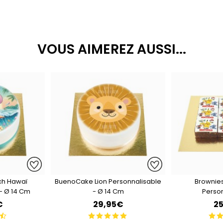
VOUS AIMEREZ AUSSI...
ch Hawaï
BuenoCake Lion Personnalisable
Brownie
- Ø 14 Cm
- Ø 14 Cm
Perso
€
29,95€
2