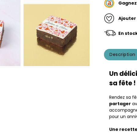
Gagne
Ajouter
En stoc
Description
Un délic
sa fête !
Rendez sa f
partager
av
accompagner 
pour un anniv
Une recett