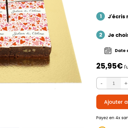
1
J'écri
2
Je choi
Date d
25,95€
l'
-
+
Ajouter a
Payez en 4x san