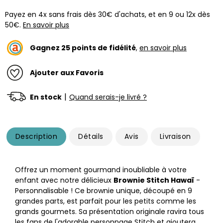
Payez en 4x sans frais dès 30€ d'achats, et en 9 ou 12x dès
50€.
En savoir plus
Gagnez
25
points de fidélité
,
en savoir plus
Ajouter aux Favoris
|
En stock
Quand serais-je livré ?
Description
Détails
Avis
Livraison
Offrez un moment gourmand inoubliable à votre
enfant avec notre délicieux
Brownie Stitch Hawaï
-
Personnalisable ! Ce brownie unique, découpé en 9
grandes parts, est parfait pour les petits comme les
grands gourmets. Sa présentation originale ravira tous
les fans de l'adorable personnage Stitch et ajoutera