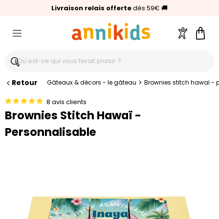
🥇
Livraison relais offerte
Palmarès Capital 2025 :
⭐⭐⭐⭐⭐
4,6/5
(24 000 avis clients)
Annikids N°1
dès 59€
🚚
Compte
Pani
Retour
>
Gâteaux & décors - le gâteau
Brownies stitch hawaï - 
8 avis clients
Brownies Stitch Hawaï -
Personnalisable