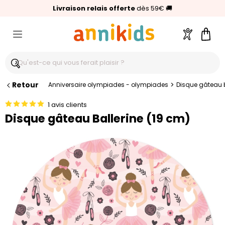
🥇
Livraison relais offerte
Palmarès Capital 2025 :
⭐⭐⭐⭐⭐
4,6/5
(24 000 avis clients)
Annikids N°1
dès 59€
🚚
Compte
Pani
Retour
>
Anniversaire olympiades - olympiades
Disque gâteau b
1 avis clients
Disque gâteau Ballerine (19 cm)