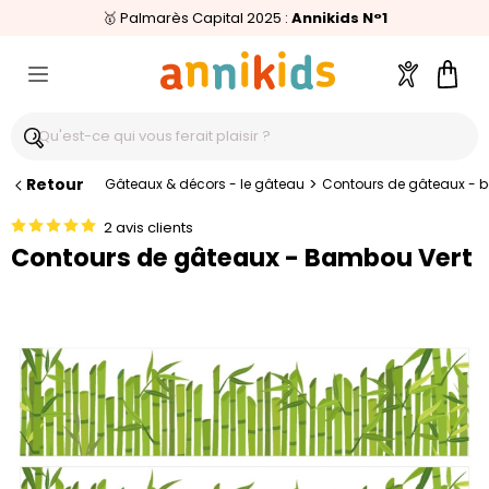
🥇
Livraison relais offerte
Palmarès Capital 2025 :
⭐⭐⭐⭐⭐
4,6/5
(24 000 avis clients)
Annikids N°1
dès 59€
🚚
Compte
Pani
Retour
>
Gâteaux & décors - le gâteau
Contours de gâteaux - 
2 avis clients
Contours de gâteaux - Bambou Vert