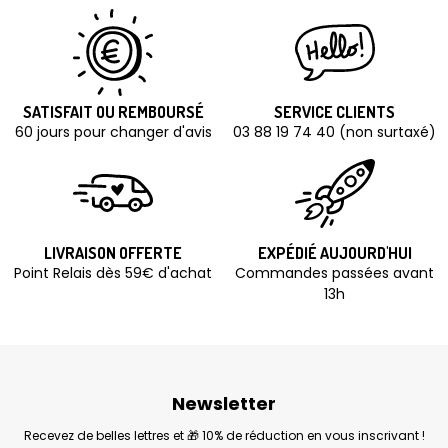
Entrez votre email et lancez la roue pour gagnez
cadeaux
,
bons de réduction, livraison
gratuite,
valable immédiatement sur votre
commande !
SATISFAIT OU REMBOURSÉ
SERVICE CLIENTS
60 jours pour changer d'avis
03 88 19 74 40 (non surtaxé)
LIVRAISON OFFERTE
EXPÉDIÉ AUJOURD'HUI
Point Relais dès 59€ d'achat
Commandes passées avant
13h
Newsletter
Recevez de belles lettres et 🎁 10% de réduction en vous inscrivant !