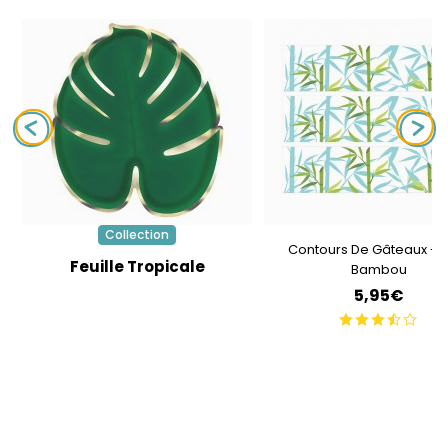
Collection
Contours De Gâteaux - M
Feuille Tropicale
Bambou
5,95€
Infos et conditions des offres
LE JEU
100% GAGNANT !