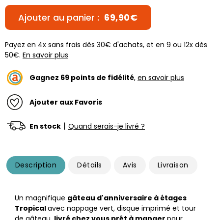
Ajouter au panier :
69,90€
Payez en 4x sans frais dès 30€ d'achats, et en 9 ou 12x dès
50€.
En savoir plus
Gagnez
69
points de fidélité
,
en savoir plus
Ajouter aux Favoris
|
En stock
Quand serais-je livré ?
Description
Détails
Avis
Livraison
Un magnifique
gâteau d'anniversaire à étages
Tropical
avec nappage vert, disque imprimé et tour
de gâteau,
livré chez vous prêt à manger
pour