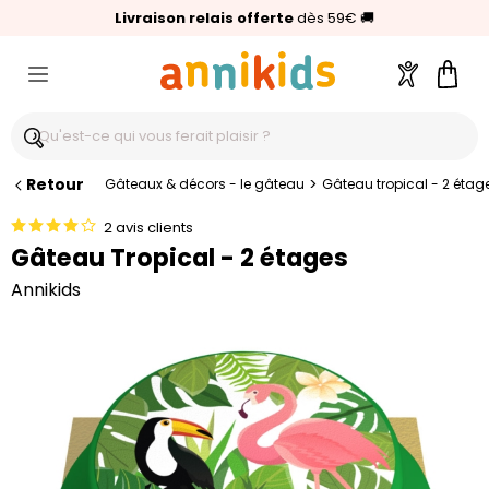
🥇
Livraison relais offerte
Palmarès Capital 2025 :
⭐⭐⭐⭐⭐
4,6/5
(24 000 avis clients)
Annikids N°1
dès 59€
🚚
Compte
Pani
Retour
>
Gâteaux & décors - le gâteau
Gâteau tropical - 2 étag
2 avis clients
Gâteau Tropical - 2 étages
Annikids