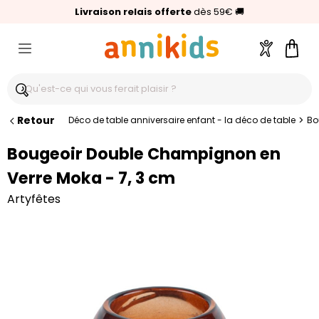
🥇
Livraison relais offerte
Palmarès Capital 2025 :
⭐⭐⭐⭐⭐
4,6/5
(24 000 avis clients)
Annikids N°1
dès 59€
🚚
Compte
Pani
Retour
>
Déco de table anniversaire enfant - la déco de table
Bo
Bougeoir Double Champignon en
Verre Moka - 7, 3 cm
Artyfêtes