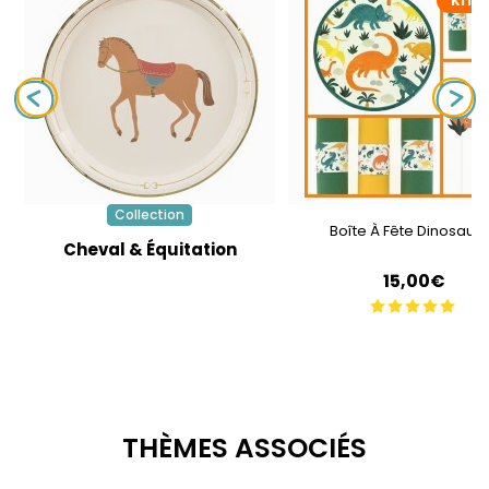
KIT D
Collection
Boîte À Fête Dinosaur
Cheval & Équitation
15,00€
THÈMES ASSOCIÉS