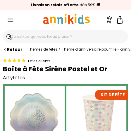
🥇
Livraison relais offerte
Palmarès Capital 2025 :
⭐⭐⭐⭐⭐
4,6/5
(24 000 avis clients)
Annikids N°1
dès 59€
🚚
Compte
Pani
Retour
>
Thèmes de fêtes
Thème d'anniversaire pour fille - anniver
1 avis clients
Boîte à Fête Sirène Pastel et Or
Artyfêtes
KIT DE FÊTE