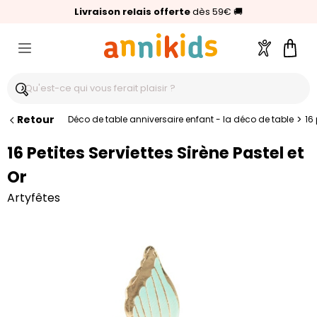
🥇
Livraison relais offerte
Palmarès Capital 2025 :
⭐⭐⭐⭐⭐
4,6/5
(24 000 avis clients)
Annikids N°1
dès 59€
🚚
Compte
Pani
Retour
>
Déco de table anniversaire enfant - la déco de table
16 
16 Petites Serviettes Sirène Pastel et
Or
Artyfêtes