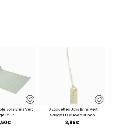
e Jolis Brins Vert
10 Etiquettes Jolis Brins Vert
10 Marque
ge Et Or
Sauge Et Or Avec Ruban
2,50€
3,95€