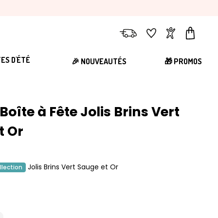
Livraison
Favoris
Compte
Panier
TES D'ÉTÉ
🎉 NOUVEAUTÉS
🎁 PROMOS
oîte à Fête Jolis Brins Vert
t Or
Jolis Brins Vert Sauge et Or
llection