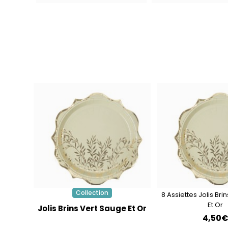
Collection
8 Assiettes Jolis Bri
Et Or
Jolis Brins Vert Sauge Et Or
4,50