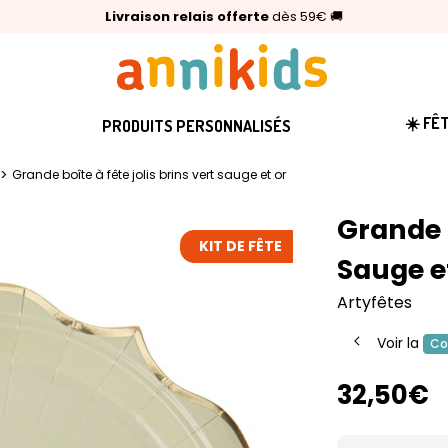
🥇
Livraison relais offerte
Palmarès Capital 2025 :
⭐⭐⭐⭐⭐
4,6/5
(24 000 avis clients)
Annikids N°1
dès 59€
🚚
☀️ FÊ
PRODUITS PERSONNALISÉS
>
Grande boîte à fête jolis brins vert sauge et or
Grande B
KIT DE FÊTE
Sauge e
Artyfêtes
Voir la
Co
32,50€