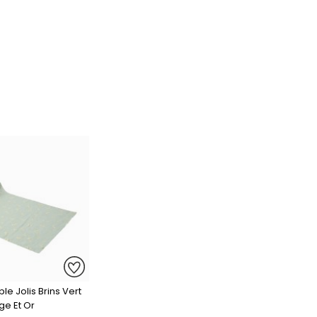
e Jolis Brins Vert
ge Et Or