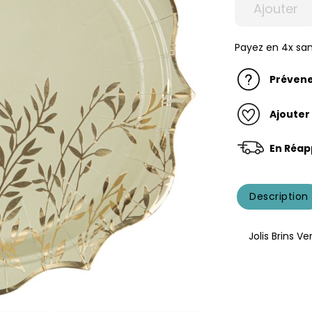
Ajouter
Payez en 4x san
Prévene
Ajouter
En Réap
Description
Jolis Brins V