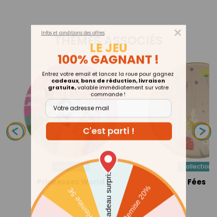
Infos et conditions des offres
LE JEU
THÈMES ASSOCIÉS
100% GAGNANT !
Entrez votre email et lancez la roue pour gagnez
cadeaux
,
bons de réduction, livraison
gratuite,
valable immédiatement sur votre
commande !
Collection
Collection
Princesses World
Fées