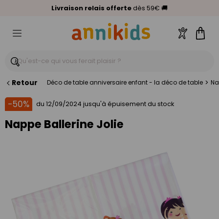
🥇
Livraison relais offerte
Palmarès Capital 2025 :
⭐⭐⭐⭐⭐
4,6/5
(24 000 avis clients)
Annikids N°1
dès 59€
🚚
Compte
Pani
Retour
>
Déco de table anniversaire enfant - la déco de table
Na
-50%
du 12/09/2024 jusqu'à épuisement du stock
Nappe Ballerine Jolie