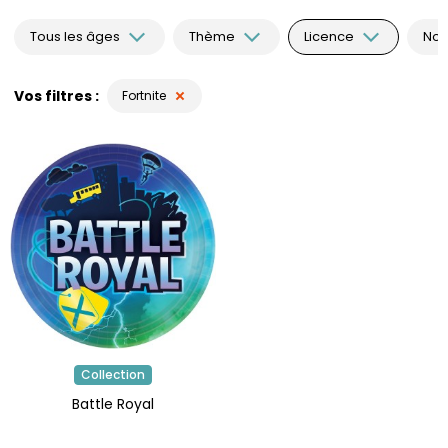
Tous les âges
Thème
Licence
Nou
Vos filtres
Fortnite
Collection
Battle Royal