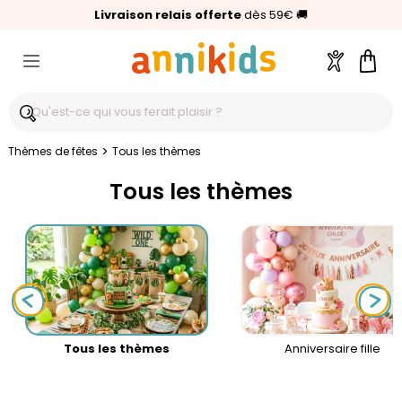
🥇
Livraison relais offerte
Palmarès Capital 2025 :
⭐⭐⭐⭐⭐
4,6/5
(24 000 avis clients)
Annikids N°1
dès 59€
🚚
Compte
Pani
>
Thèmes de fêtes
Tous les thèmes
Tous les thèmes
Tous les thèmes
Anniversaire fille