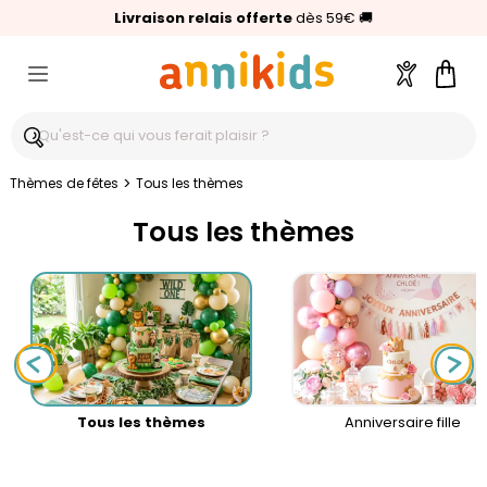
🥇
Livraison relais offerte
Palmarès Capital 2025 :
⭐⭐⭐⭐⭐
4,6/5
(24 000 avis clients)
Annikids N°1
dès 59€
🚚
Compte
Pani
>
Thèmes de fêtes
Tous les thèmes
Tous les thèmes
Tous les thèmes
Anniversaire fille