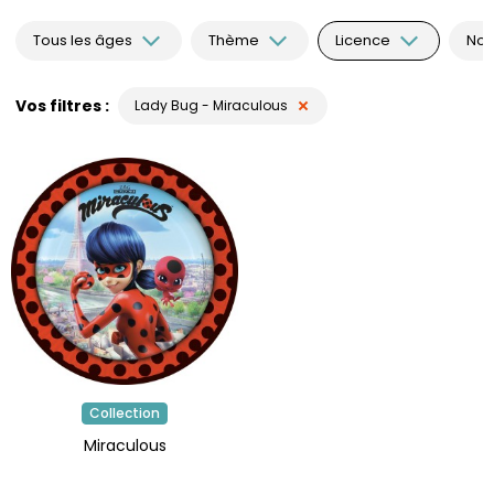
Tous les âges
Thème
Licence
Nou
Vos filtres
Lady Bug - Miraculous
Collection
Miraculous