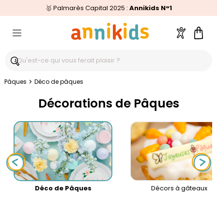
🥇
Livraison relais offerte
Palmarès Capital 2025 :
⭐⭐⭐⭐⭐
4,6/5
(24 000 avis clients)
Annikids N°1
dès 59€
🚚
Compte
Pani
>
Pâques
Déco de pâques
Décorations de Pâques
Déco de Pâques
Décors à gâteaux