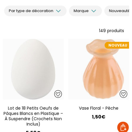
Par type de décoration
Marque
Nouveautés 
149
produits
NOUVEAU
Lot de 18 Petits Oeufs de
Vase Floral - Pêche
Pâques Blancs en Plastique –
1,50€
À Suspendre (Crochets Non
Inclus)