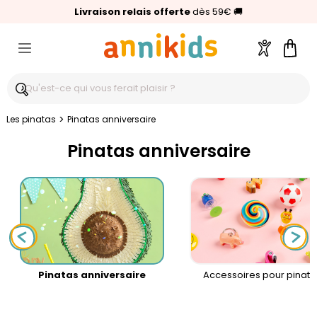
🥇
Livraison relais offerte
Palmarès Capital 2025 :
⭐⭐⭐⭐⭐
4,6/5
(24 000 avis clients)
Annikids N°1
dès 59€
🚚
Compte
Pani
>
Les pinatas
Pinatas anniversaire
Pinatas anniversaire
Pinatas anniversaire
Accessoires pour pinata