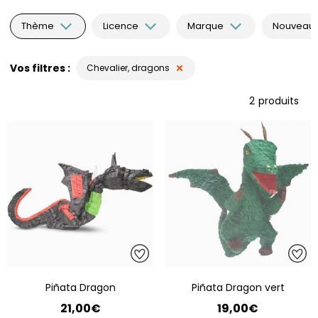
Thème
Licence
Marque
Nouveauté
Vos filtres
Chevalier, dragons
2
produits
Piñata Dragon
Piñata Dragon vert
21,00€
19,00€