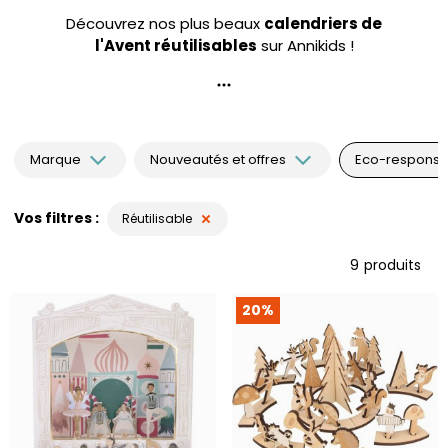
Découvrez nos plus beaux
calendriers de
l'Avent réutilisables
sur Annikids !
Les
calendriers en bois
ou en tissu, d'une
superbe qualité, sont conçus pour être
réutilisés
d'une année à l'autre
pour le plus grand plaisir
de nos enfants !
Marque
Nouveautés et offres
Eco-responsab
Vos filtres
Réutilisable
9
produits
20%