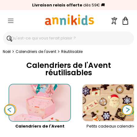
🥇
Livraison relais offerte
Palmarès Capital 2025 :
⭐⭐⭐⭐⭐
4,6/5
(24 000 avis clients)
Annikids N°1
dès 59€
🚚
Compte
Pani
>
>
Noël
Calendriers de l'avent
Réutilisable
Calendriers de l'Avent
réutilisables
Calendriers de l'Avent
Petits cadeaux calendrie