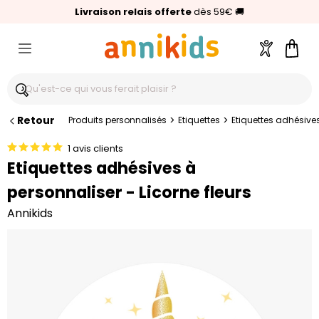
🥇
Livraison relais offerte
Palmarès Capital 2025 :
⭐⭐⭐⭐⭐
4,6/5
(24 000 avis clients)
Annikids N°1
dès 59€
🚚
Compte
Pani
Retour
>
>
Produits personnalisés
Etiquettes
Etiquettes adhésives
1 avis clients
Etiquettes adhésives à
personnaliser - Licorne fleurs
Annikids