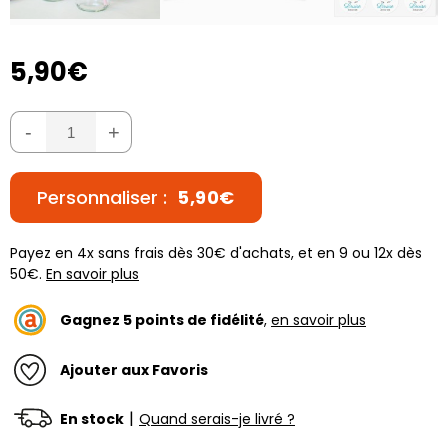
5,90€
-
+
Personnaliser :
5,90€
Payez en 4x sans frais dès 30€ d'achats, et en 9 ou 12x dès
50€.
En savoir plus
Gagnez
5
points de fidélité
,
en savoir plus
Ajouter aux Favoris
|
En stock
Quand serais-je livré ?