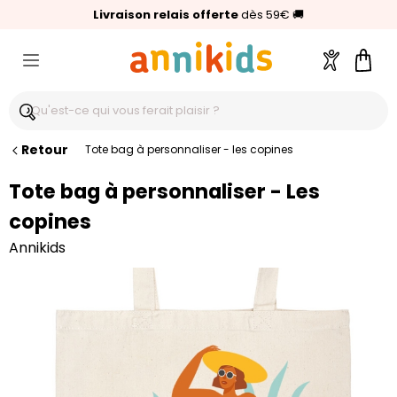
🥇
Livraison relais offerte
Palmarès Capital 2025 :
⭐⭐⭐⭐⭐
4,6/5
(24 000 avis clients)
Annikids N°1
dès 59€
🚚
Compte
Pani
Retour
Tote bag à personnaliser - les copines
Tote bag à personnaliser - Les
copines
Annikids