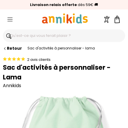
🥇
Livraison relais offerte
Palmarès Capital 2025 :
⭐⭐⭐⭐⭐
4,6/5
(24 000 avis clients)
Annikids N°1
dès 59€
🚚
Compte
Pani
Retour
Sac d'activités à personnaliser - lama
2 avis clients
Sac d'activités à personnaliser -
Lama
Annikids