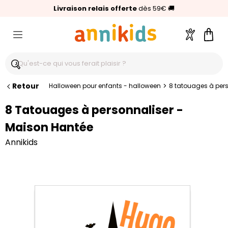
🥇
Livraison relais offerte
Palmarès Capital 2025 :
⭐⭐⭐⭐⭐
4,6/5
(24 000 avis clients)
Annikids N°1
dès 59€
🚚
Compte
Pani
Retour
>
Halloween pour enfants - halloween
8 tatouages à per
8 Tatouages à personnaliser -
Maison Hantée
Annikids