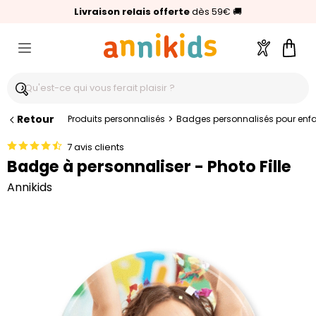
🥇
Livraison relais offerte
Palmarès Capital 2025 :
⭐⭐⭐⭐⭐
4,6/5
(24 000 avis clients)
Annikids N°1
dès 59€
🚚
Compte
Pani
Retour
>
Produits personnalisés
Badges personnalisés pour enf
7 avis clients
Badge à personnaliser - Photo Fille
Annikids