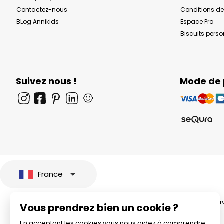
Contactez-nous
Conditions de
BLog Annikids
Espace Pro
Biscuits pers
Suivez nous !
Mode de
🙂
France
© 2026 All rights rese
Vous prendrez bien un cookie ?
En acceptant les cookies vous nous aidez à comprendre