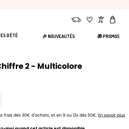
Livraison
Favoris
Compte
Panier
TES D'ÉTÉ
🎉 NOUVEAUTÉS
🎁 PROMOS
hiffre 2 - Multicolore
s frais dès 30€ d'achats, et en 9 ou 12x dès 50€.
En savoir plus
z-moi quand cet article est disponible