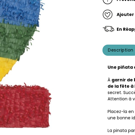
Ajouter
En Réap
Description
Une piñata 
À
garnir de 
de la fête à
secret. Succè
Attention à v
Placez-la e
une bonne id
La pinata par