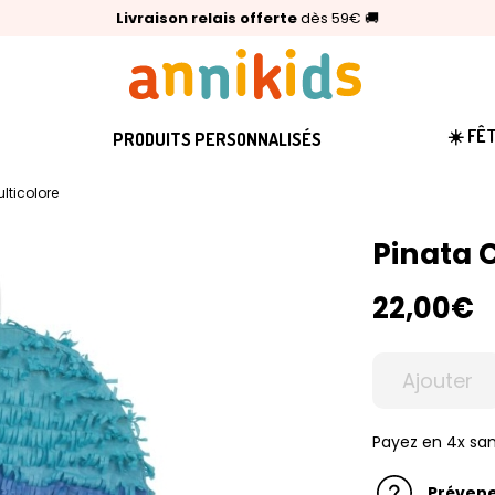
🥇
Livraison relais offerte
Palmarès Capital 2025 :
⭐⭐⭐⭐⭐
4,6/5
(24 000 avis clients)
Annikids N°1
dès 59€
🚚
☀️ FÊ
PRODUITS PERSONNALISÉS
ulticolore
Pinata C
22,00€
Ajouter
Payez en 4x san
Prévene