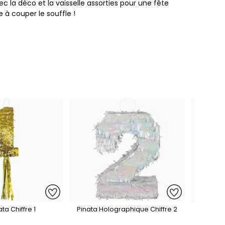
c la déco et la vaisselle assorties pour une fête
e à couper le souffle !
ata Chiffre 1
Pinata Holographique Chiffre 2
Pinata 