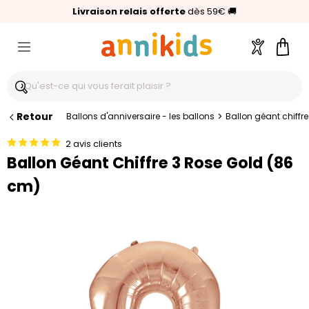
🥇
Livraison relais offerte
Palmarès Capital 2025 :
⭐⭐⭐⭐⭐
4,6/5
(24 000 avis clients)
Annikids N°1
dès 59€
🚚
Compte
Pani
Retour
>
Ballons d'anniversaire - les ballons
Ballon géant chiffr
2 avis clients
Ballon Géant Chiffre 3 Rose Gold (86
cm)