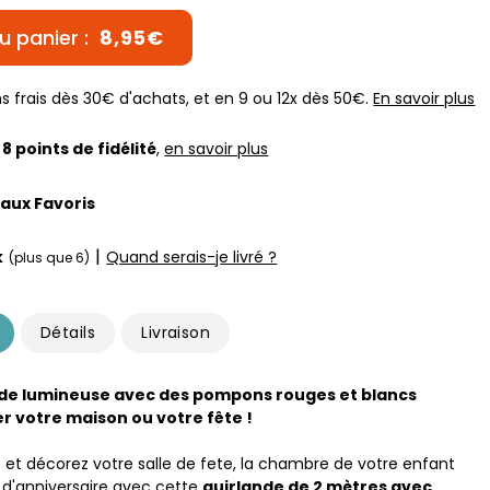
u panier :
8,95€
s frais dès 30€ d'achats, et en 9 ou 12x dès 50€.
En savoir plus
z
8
points de fidélité
,
en savoir plus
 aux Favoris
|
k
Quand serais-je livré ?
(plus que 6)
Détails
Livraison
nde lumineuse avec des pompons rouges et blancs
r votre maison ou votre fête !
f et décorez votre salle de fete, la chambre de votre enfant
 d'anniversaire avec cette
guirlande de 2 mètres avec