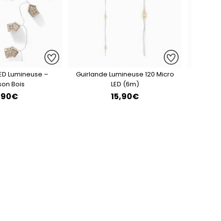
LED Lumineuse –
Guirlande Lumineuse 120 Micro
Guirlan
son Bois
LED (6m)
,90€
15,90€
1