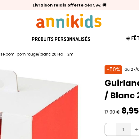
🥇
Livraison relais offerte
Palmarès Capital 2025 :
⭐⭐⭐⭐⭐
4,6/5
(24 000 avis clients)
Annikids N°1
dès 59€
🚚
☀️ FÊ
PRODUITS PERSONNALISÉS
use pom-pom rouge/blanc 20 led - 2m
-50%
du 27/0
Guirla
/ Blanc 
8,9
17.90 €
-
+