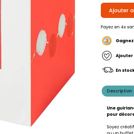
Ajouter a
Payez en 4x san
Gagne
Ajouter
En stoc
Description
Une guirla
pour décore
Soyez créati
ou un buffet