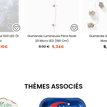
 500 LED (11
Guirlande Lumineuse Père Noël
Guirlande 
nc
20 Micro LED (190 Cm)
Mai
,10€
5,34€
9
8.90 €
THÈMES ASSOCIÉS