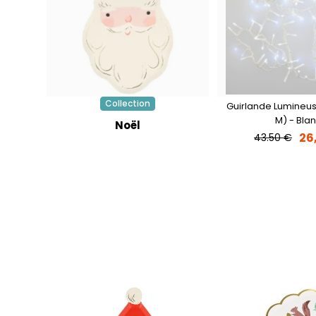
Collection
Guirlande Lumineuse
M) - Bla
Noël
26
43.50 €