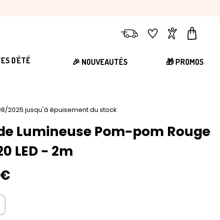
Livraison
Favoris
Compte
Panier
TES D'ÉTÉ
🎉 NOUVEAUTÉS
🎁 PROMOS
8/2025 jusqu'à épuisement du stock
nde Lumineuse Pom-pom Rouge
20 LED - 2m
5€