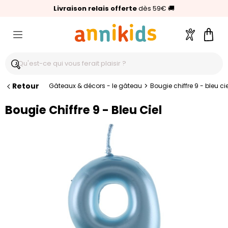
🥇
Livraison relais offerte
Palmarès Capital 2025 :
⭐⭐⭐⭐⭐
4,6/5
(24 000 avis clients)
Annikids N°1
dès 59€
🚚
Compte
Pani
Retour
>
Gâteaux & décors - le gâteau
Bougie chiffre 9 - bleu cie
Bougie Chiffre 9 - Bleu Ciel