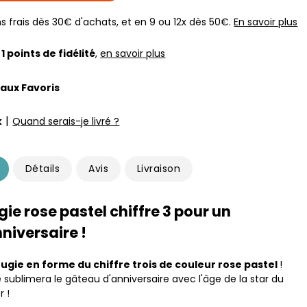
s frais dès 30€ d'achats, et en 9 ou 12x dès 50€.
En savoir plus
z
1
points de fidélité
,
en savoir plus
 aux Favoris
|
k
Quand serais-je livré ?
Détails
Avis
Livraison
ie rose pastel chiffre 3 pour un
niversaire !
ougie en forme du chiffre trois de couleur rose pastel
!
 sublimera le gâteau d'anniversaire avec l'âge de la star du
r !