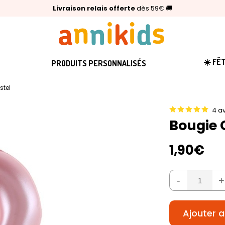
🥇
Livraison relais offerte
Palmarès Capital 2025 :
⭐⭐⭐⭐⭐
4,6/5
(24 000 avis clients)
Annikids N°1
dès 59€
🚚
☀️ FÊ
PRODUITS PERSONNALISÉS
stel
4 av
Bougie C
1,90€
-
+
Ajouter a