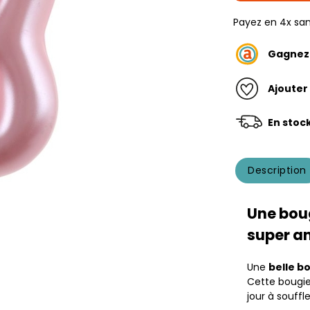
Payez en 4x san
Gagne
Ajouter
En stoc
Description
Une boug
super an
Une
belle b
Cette bougie
jour à souffle