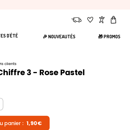
Livraison
Favoris
Compte
Panier
TES D'ÉTÉ
🎉 NOUVEAUTÉS
🎁 PROMOS
is clients
hiffre 3 - Rose Pastel
u panier :
1,90€