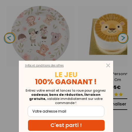
Infos et conditions des offres
Collection
LE JEU
BuenoCake Lion Personnal
Explorateur
100% GAGNANT !
- Ø 14 Cm
29,95€
Entrez votre email et lancez la roue pour gagnez
cadeaux
,
bons de réduction, livraison
gratuite,
valable immédiatement sur votre
commande !
Personnaliser