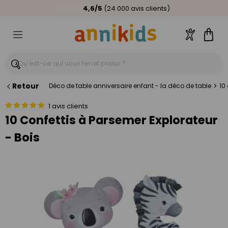
🥇
Livraison relais offerte
Palmarès Capital 2025 :
⭐⭐⭐⭐⭐
4,6/5
(24 000 avis clients)
Annikids N°1
dès 59€
🚚
Compte
Pani
Retour
>
Déco de table anniversaire enfant - la déco de table
10
1 avis clients
10 Confettis à Parsemer Explorateur
- Bois