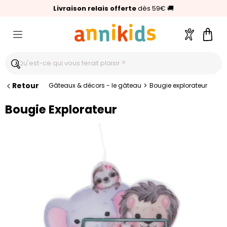
🥇
Livraison relais offerte
Palmarès Capital 2025 :
⭐⭐⭐⭐⭐
4,6/5
(24 000 avis clients)
Annikids N°1
dès 59€
🚚
Compte
Pani
Retour
>
Gâteaux & décors - le gâteau
Bougie explorateur
Bougie Explorateur