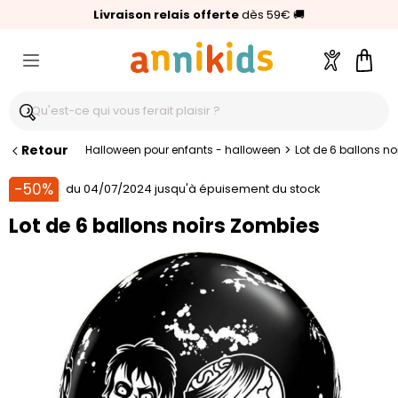
🥇
Livraison relais offerte
Palmarès Capital 2025 :
⭐⭐⭐⭐⭐
4,6/5
(24 000 avis clients)
Annikids N°1
dès 59€
🚚
Compte
Pani
Retour
>
Halloween pour enfants - halloween
Lot de 6 ballons n
-50%
du 04/07/2024 jusqu'à épuisement du stock
Lot de 6 ballons noirs Zombies