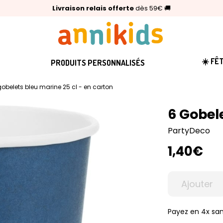
🥇
Livraison relais offerte
Palmarès Capital 2025 :
⭐⭐⭐⭐⭐
4,6/5
(24 000 avis clients)
Annikids N°1
dès 59€
🚚
☀️ FÊ
PRODUITS PERSONNALISÉS
gobelets bleu marine 25 cl - en carton
6 Gobele
PartyDeco
1,40€
Ajouter
Payez en 4x san