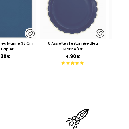
 Bleu Marine 33 Cm
8 Assiettes Festonnée Bleu
8 Fou
n Papier
Marine/Or
,80€
4,90€