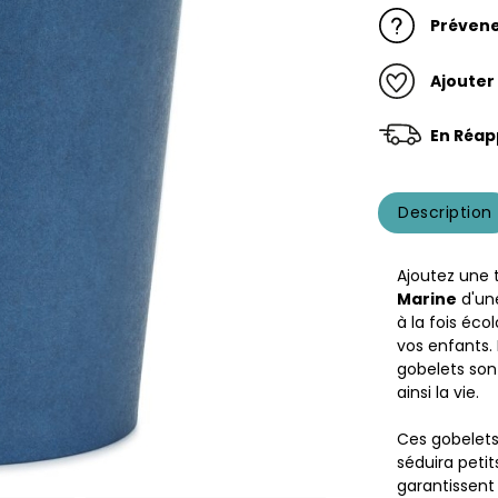
Prévene
Ajouter
En Réap
Description
Ajoutez une 
Marine
d'un
à la fois éco
vos enfants. 
gobelets sont
ainsi la vie.
Ces gobelets
séduira petit
garantissent