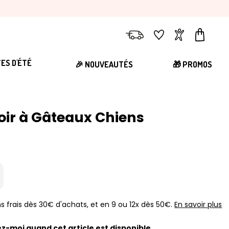
Livraison
Favoris
Compte
Panier
TES D'ÉTÉ
🎉 NOUVEAUTÉS
🎁 PROMOS
oir à Gâteaux Chiens
s frais dès 30€ d'achats, et en 9 ou 12x dès 50€.
En savoir plus
z-moi quand cet article est disponible