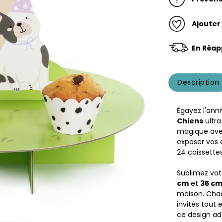
Ajouter
En Réap
Description
Égayez l'ann
Chiens
ultr
magique avec
exposer vos d
24 caissette
Sublimez vo
cm
et
35 cm
maison. Chaq
invités tout
ce design ad