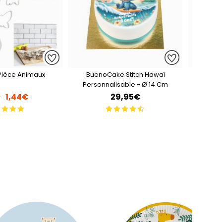
ièce Animaux
BuenoCake Stitch Hawaï
Petit P
Personnalisable - Ø 14 Cm
S
1,44€
29,95€
€