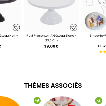
Gâteau Noir -
Petit Présentoir À Gâteau Blanc -
Emporte-P
m
23,5 Cm
€
39,00€
1.80 
THÈMES ASSOCIÉS