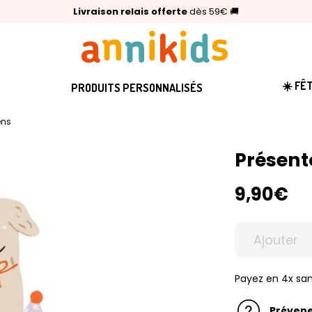
🥇
Livraison relais offerte
Palmarès Capital 2025 :
⭐⭐⭐⭐⭐
4,6/5
(24 000 avis clients)
Annikids N°1
dès 59€
🚚
☀️ FÊ
PRODUITS PERSONNALISÉS
ens
Présent
9,90€
Ajouter
Payez en 4x san
Prévene