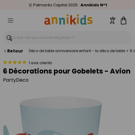
🥇
Livraison relais offerte
Palmarès Capital 2025 :
⭐⭐⭐⭐⭐
4,6/5
(24 000 avis clients)
Annikids N°1
dès 59€
🚚
Compte
Pani
Retour
>
Déco de table anniversaire enfant - la déco de table
6 
1 avis clients
6 Décorations pour Gobelets - Avion
PartyDeco