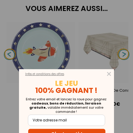
VOUS AIMEREZ AUSSI...
Infos et conditions des offres
LE JEU
Collection
100% GAGNANT !
Nappe Chantier De Constr
Avion
Entrez votre email et lancez la roue pour gagnez
6,50€
cadeaux
,
bons de réduction, livraison
gratuite,
valable immédiatement sur votre
commande !