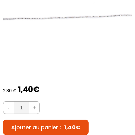
1,40€
2.80 €
-
+
Ajouter au panier :
1,40€