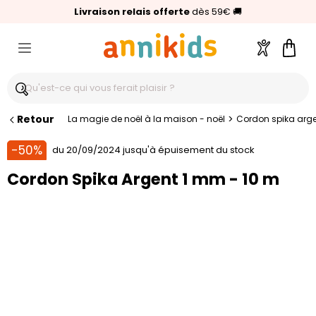
🥇
Livraison relais offerte
Palmarès Capital 2025 :
⭐⭐⭐⭐⭐
4,6/5
(24 000 avis clients)
Annikids N°1
dès 59€
🚚
Compte
Pani
Retour
>
La magie de noël à la maison - noël
Cordon spika arge
-50%
du 20/09/2024 jusqu'à épuisement du stock
Cordon Spika Argent 1 mm - 10 m