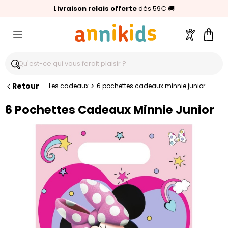
🥇
Livraison relais offerte
Palmarès Capital 2025 :
⭐⭐⭐⭐⭐
4,6/5
(24 000 avis clients)
Annikids N°1
dès 59€
🚚
Compte
Pani
Retour
>
Les cadeaux
6 pochettes cadeaux minnie junior
6 Pochettes Cadeaux Minnie Junior