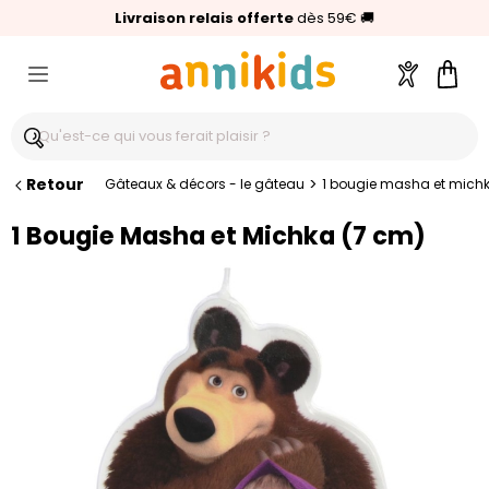
🥇
Livraison relais offerte
Palmarès Capital 2025 :
⭐⭐⭐⭐⭐
4,6/5
(24 000 avis clients)
Annikids N°1
dès 59€
🚚
Compte
Pani
Retour
>
Gâteaux & décors - le gâteau
1 bougie masha et mich
1 Bougie Masha et Michka (7 cm)