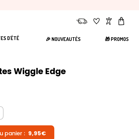
Livraison
Favoris
Compte
Panier
TES D'ÉTÉ
🎉 NOUVEAUTÉS
🎁 PROMOS
ttes Wiggle Edge
u panier :
9,95€