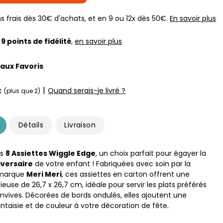
s frais dès 30€ d'achats, et en 9 ou 12x dès 50€.
En savoir plus
z
9
points de fidélité
,
en savoir plus
 aux Favoris
|
k
Quand serais-je livré ?
(plus que 2)
Détails
Livraison
es
8 Assiettes Wiggle Edge
, un choix parfait pour égayer la
iversaire
de votre enfant ! Fabriquées avec soin par la
marque
Meri Meri
, ces assiettes en carton offrent une
euse de 26,7 x 26,7 cm, idéale pour servir les plats préférés
onvives. Décorées de bords ondulés, elles ajoutent une
ntaisie et de couleur à votre décoration de fête.