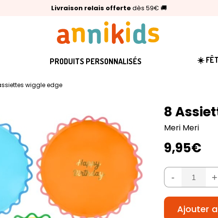
🥇
Livraison relais offerte
Palmarès Capital 2025 :
⭐⭐⭐⭐⭐
4,6/5
(24 000 avis clients)
Annikids N°1
dès 59€
🚚
☀️ FÊ
PRODUITS PERSONNALISÉS
assiettes wiggle edge
8 Assie
Meri Meri
9,95€
-
+
Ajouter a