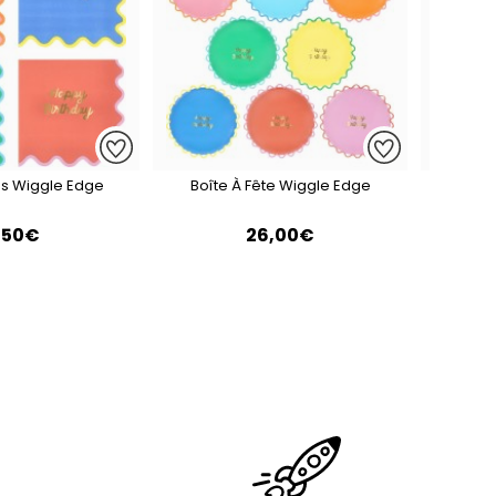
tes Wiggle Edge
Boîte À Fête Wiggle Edge
2 S
,50€
26,00€