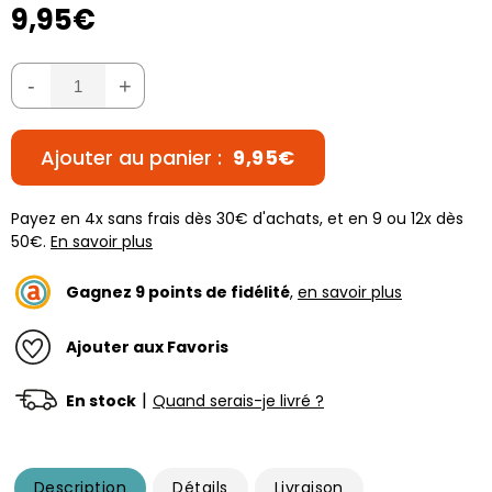
9,95€
-
+
Ajouter au panier :
9,95€
Payez en 4x sans frais dès 30€ d'achats, et en 9 ou 12x dès
50€.
En savoir plus
Gagnez
9
points de fidélité
,
en savoir plus
Ajouter aux Favoris
|
En stock
Quand serais-je livré ?
Description
Détails
Livraison