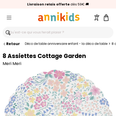
🥇
Livraison relais offerte
Palmarès Capital 2025 :
⭐⭐⭐⭐⭐
4,6/5
(24 000 avis clients)
Annikids N°1
dès 59€
🚚
Compte
Pani
Retour
>
Déco de table anniversaire enfant - la déco de table
8 
8 Assiettes Cottage Garden
Meri Meri