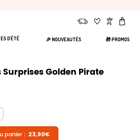
Livraison
Favoris
Compte
Panier
TES D'ÉTÉ
🎉 NOUVEAUTÉS
🎁 PROMOS
s Surprises Golden Pirate
u panier :
23,90€