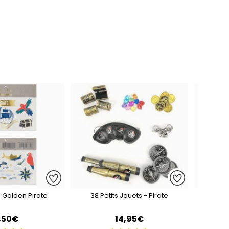
 Golden Pirate
38 Petits Jouets - Pirate
8 Cha
,50€
14,95€