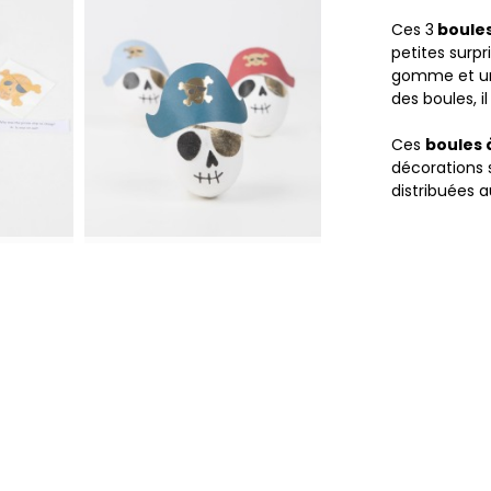
Ces 3
boules
petites surp
gomme et une
des boules, i
Ces
boules 
décorations s
distribuées a