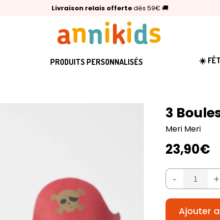
🥇
Livraison relais offerte
Palmarès Capital 2025 :
⭐⭐⭐⭐⭐
4,6/5
(24 000 avis clients)
Annikids N°1
dès 59€
🚚
☀️ FÊ
PRODUITS PERSONNALISÉS
3 Boule
Meri Meri
23,90€
-
+
Ajouter a