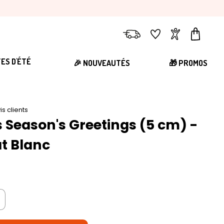
Livraison
Favoris
Compte
Panier
TES D'ÉTÉ
🎉 NOUVEAUTÉS
🎁 PROMOS
is clients
s Season's Greetings (5 cm) -
t Blanc