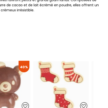
tives raviront petits et grands gourmands. Composées de
urre de cacao et de lait écrémé en poudre, elles offrent un
crémeux irrésistible.
40%