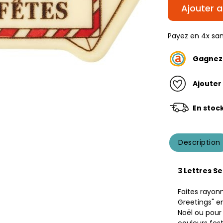
Ajouter a
Payez en 4x san
Gagne
Ajouter
En stoc
Description
3 Lettres S
Faites rayonn
Greetings" e
Noël ou pour