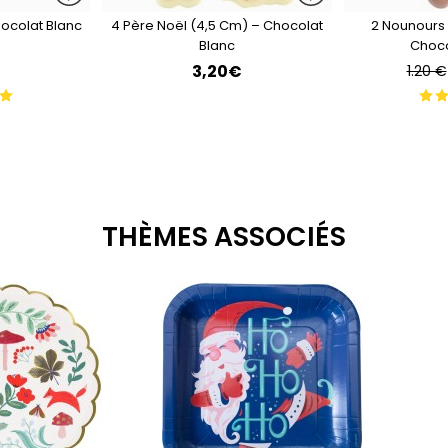
hocolat Blanc
4 Père Noël (4,5 Cm) – Chocolat
2 Nounours 
Blanc
Choco
€
3,20€
1.20 €
THÈMES ASSOCIÉS