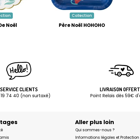
ection
Collection
De Noël
Père Noël HOHOHO
SERVICE CLIENTS
LIVRAISON OFFER
 19 74 40 (non surtaxé)
Point Relais dès 59€ d
ntages
Aller plus loin
té
Qui sommes-nous ?
 amis
Informations légales et Protectio