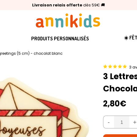
🥇
Livraison relais offerte
Palmarès Capital 2025 :
⭐⭐⭐⭐⭐
4,6/5
(24 000 avis clients)
Annikids N°1
dès 59€
🚚
☀️ FÊ
PRODUITS PERSONNALISÉS
 greetings (5 cm) - chocolat blanc
3 av
3 Lettre
Chocola
2,80€
-
+