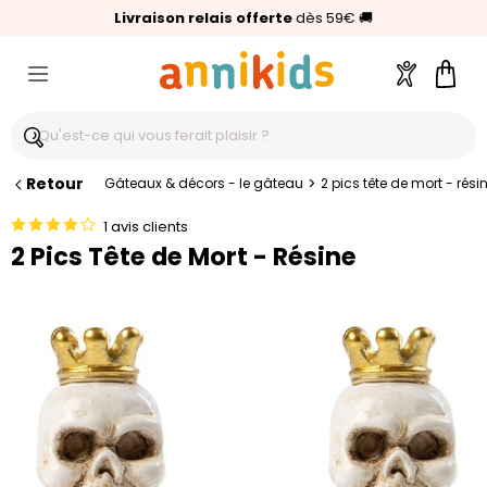
🥇
Livraison relais offerte
Palmarès Capital 2025 :
⭐⭐⭐⭐⭐
4,6/5
(24 000 avis clients)
Annikids N°1
dès 59€
🚚
Compte
Pani
Retour
>
Gâteaux & décors - le gâteau
2 pics tête de mort - rési
1 avis clients
2 Pics Tête de Mort - Résine