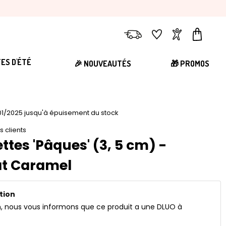
Livraison
Favoris
Compte
Panier
TES D'ÉTÉ
🎉 NOUVEAUTÉS
🎁 PROMOS
1/2025 jusqu'à épuisement du stock
is clients
ttes 'Pâques' (3, 5 cm) -
at Caramel
tion
n, nous vous informons que ce produit a une DLUO à