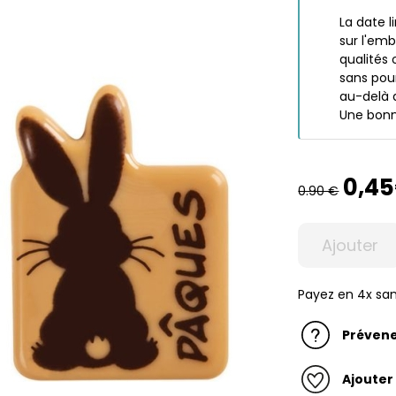
La date l
sur l'emb
qualités 
sans pour
au-delà d
Une bonn
0,4
0.90 €
Ajouter
Payez en 4x san
Prévene
Ajouter