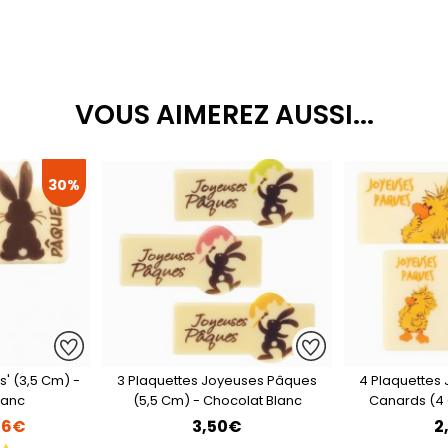
VOUS AIMEREZ AUSSI...
30%
s' (3,5 Cm) -
3 Plaquettes Joyeuses Pâques
4 Plaquettes
lanc
(5,5 Cm) - Chocolat Blanc
Canards (4
56€
3,50€
2