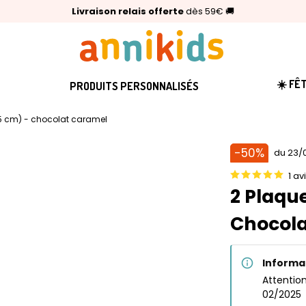
🥇
Livraison relais offerte
Palmarès Capital 2025 :
⭐⭐⭐⭐⭐
4,6/5
(24 000 avis clients)
Annikids N°1
dès 59€
🚚
☀️ FÊ
PRODUITS PERSONNALISÉS
,5 cm) - chocolat caramel
-50%
du 23/0
1 av
2 Plaque
Chocol
Informa
Attentio
02/2025