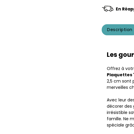
En Réap
Description
Les gour
Offrez à vo
Plaquettes 
2,5 cm sont 
merveilles c
Avec leur de
décorer des 
irrésistible 
famille. Ne 
spéciale grâ