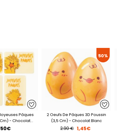
50%
 Joyeuses Pâques
2 Oeufs De Pâques 3D Poussin
1 Plaq
 Cm) - Chocolat
(3,5 Cm) - Chocolat Blanc
Blanc
,50€
1,45€
2.90 €