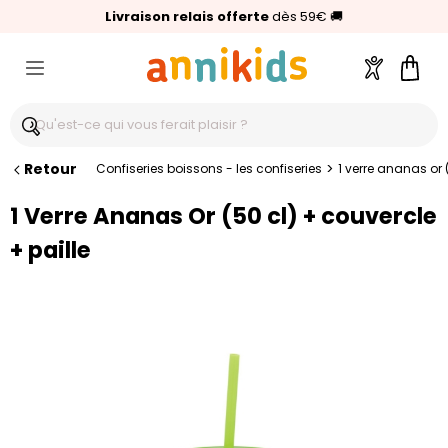
🥇
Livraison relais offerte
Palmarès Capital 2025 :
⭐⭐⭐⭐⭐
4,6/5
(24 000 avis clients)
Annikids N°1
dès 59€
🚚
Compte
Pani
Retour
>
Confiseries boissons - les confiseries
1 verre ananas or 
1 Verre Ananas Or (50 cl) + couvercle
+ paille