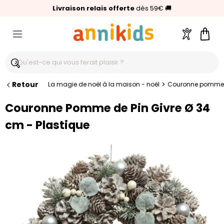
🥇
Livraison relais offerte
Palmarès Capital 2025 :
⭐⭐⭐⭐⭐
4,6/5
(24 000 avis clients)
Annikids N°1
dès 59€
🚚
Compte
Pani
Retour
>
La magie de noël à la maison - noël
Couronne pomme de
Couronne Pomme de Pin Givre Ø 34
cm - Plastique