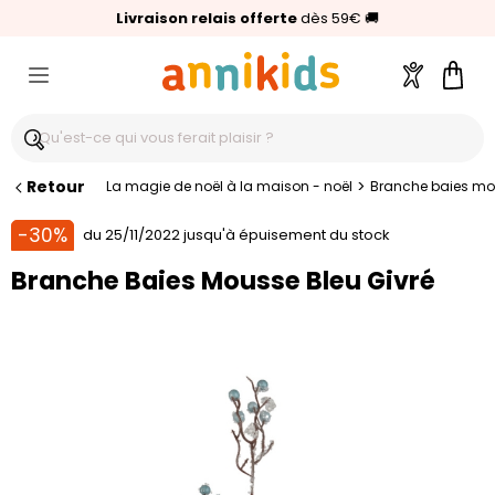
🥇
Livraison relais offerte
Palmarès Capital 2025 :
⭐⭐⭐⭐⭐
4,6/5
(24 000 avis clients)
Annikids N°1
dès 59€
🚚
Compte
Pani
Retour
>
La magie de noël à la maison - noël
Branche baies mou
-30%
du 25/11/2022 jusqu'à épuisement du stock
Branche Baies Mousse Bleu Givré