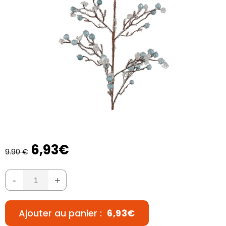
6,93€
9.90 €
-
+
Ajouter au panier :
6,93€