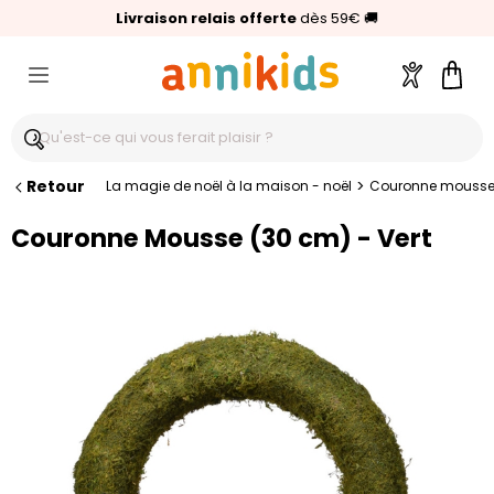
🥇
Livraison relais offerte
Palmarès Capital 2025 :
⭐⭐⭐⭐⭐
4,6/5
(24 000 avis clients)
Annikids N°1
dès 59€
🚚
Compte
Pani
Retour
>
La magie de noël à la maison - noël
Couronne mousse 
Couronne Mousse (30 cm) - Vert