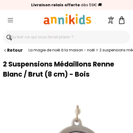
🥇
Livraison relais offerte
Palmarès Capital 2025 :
⭐⭐⭐⭐⭐
4,6/5
(24 000 avis clients)
Annikids N°1
dès 59€
🚚
Compte
Pani
Retour
>
La magie de noël à la maison - noël
2 suspensions méd
2 Suspensions Médaillons Renne
Blanc / Brut (8 cm) - Bois